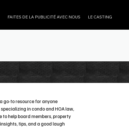
FAITES DE LA PUBLICITÉ AVEC NOUS
LE CASTING
a go-to resource for anyone
 specializing in condo and HOA law,
ce to help board members, property
nsights, tips, and a good laugh