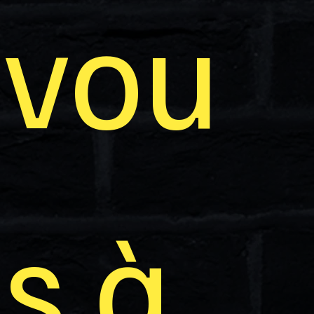
vou
s à 