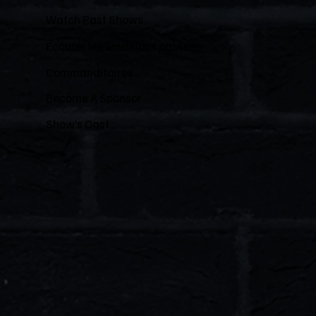
Watch Past Shows
Écouter les émissions passées
Commanditaires
Become A Sponsor
Show’s Cast