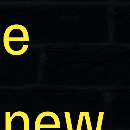
e 
new