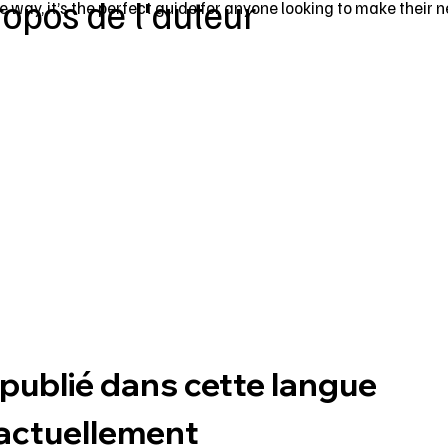
ropos de l'auteur
e way, it’s the perfect guide for anyone looking to make their n
publié dans cette langue
actuellement