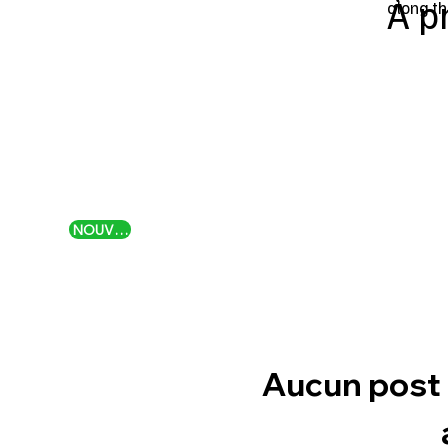
À p
along th
NOUVEAU
Aucun post 