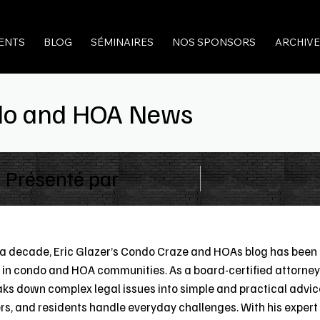
ENTS
BLOG
SÉMINAIRES
NOS SPONSORS
ARCHIVE
ndo and HOA News
Présenté par
 a decade, Eric Glazer’s Condo Craze and HOAs blog has been 
 in condo and HOA communities. As a board-certified attorney
aks down complex legal issues into simple and practical advi
, and residents handle everyday challenges. With his expert i