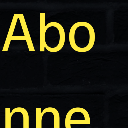
Abo
nne