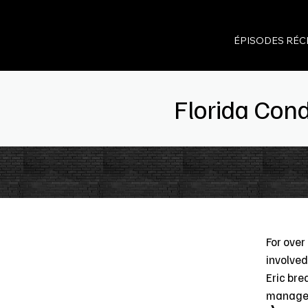
ÉPISODES RÉC
Florida Co
For over
involved
Eric bre
managers