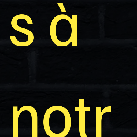
s à 
notr