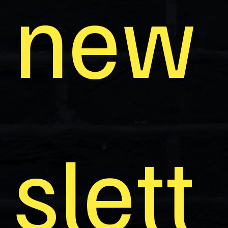
new
slett