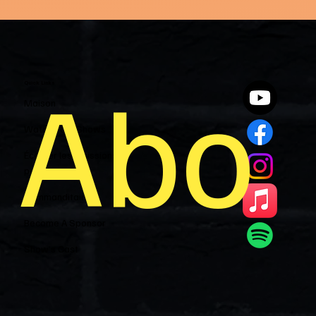
Abo
Quick Links
Maison
Watch Past Shows
Écouter les émissions
passées
Commanditaires
Become A Sponsor
Show’s Cast