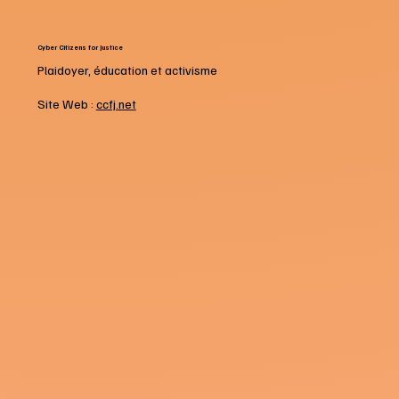
Cyber Citizens for Justice
Plaidoyer, éducation et activisme
Site Web :
ccfj.net