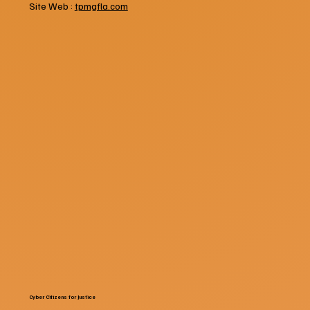
Site Web :
tpmgfla.com
Cyber Citizens for Justice