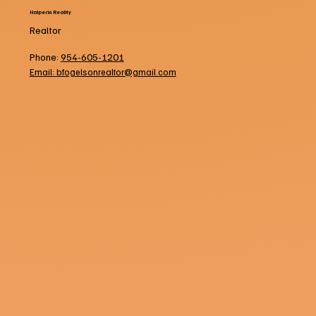
Halperin Reality
Realtor
Phone:
954-605-1201
Email:
bfogelsonrealtor@gmail.com