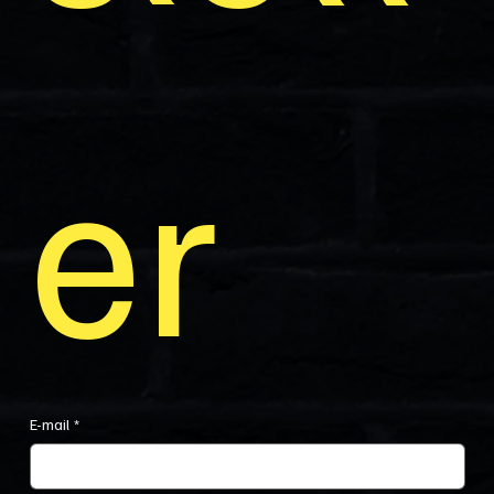
er
E-mail
*