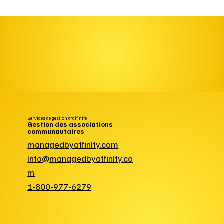
ONSORS BRO
ONSORS BRO
Services de gestion d'affinité
Gestion des associations
communautaires
managedbyaffinity.com
info@managedbyaffinity.co
m
1-800-977-6279