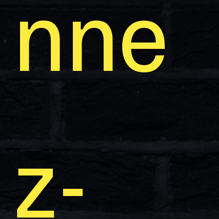
nne
z-